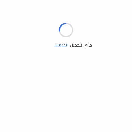
الإطارات
البطاريات
زيوت المحرك
جاري التحميل
الخدمات
إكسسوارات
مستلزمات التخييم