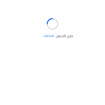
الإطارات
البطاريات
زيوت المحرك
جاري التحميل
الخدمات
إكسسوارات
مستلزمات التخييم