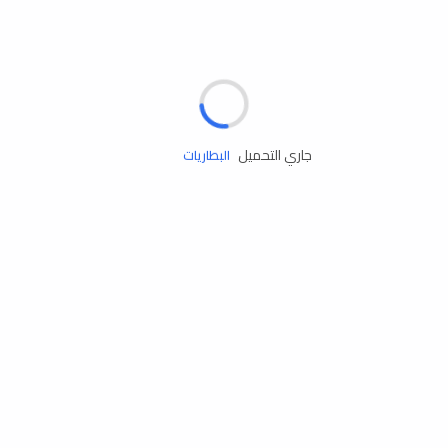
مساعدة الطريق
الإطارات
البطاريات
جاري التحميل
زيوت المحرك
الخدمات
إكسسوارات
مستلزمات التخييم