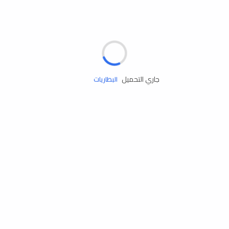
مساعدة الطريق
الإطارات
البطاريات
جاري التحميل
زيوت المحرك
الخدمات
إكسسوارات
مستلزمات التخييم