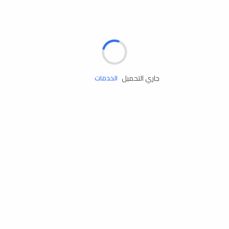
الإطارات
البطاريات
زيوت المحرك
جاري التحميل
الخدمات
إكسسوارات
مستلزمات التخييم