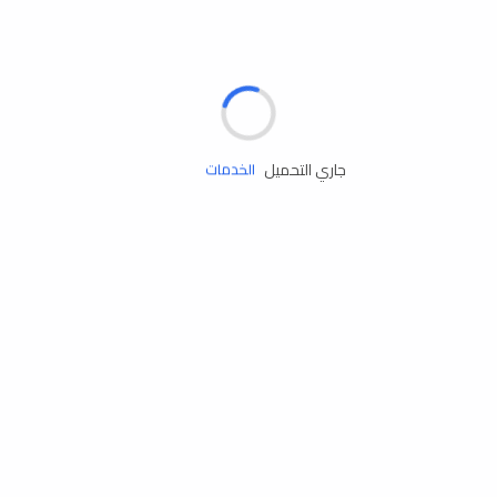
الإطارات
البطاريات
زيوت المحرك
جاري التحميل
الخدمات
إكسسوارات
مستلزمات التخييم