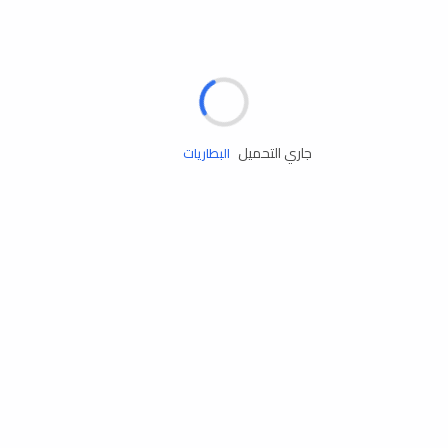
مساعدة الطريق
الإطارات
البطاريات
جاري التحميل
زيوت المحرك
الخدمات
إكسسوارات
مستلزمات التخييم