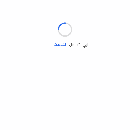
الإطارات
البطاريات
زيوت المحرك
جاري التحميل
الخدمات
إكسسوارات
مستلزمات التخييم