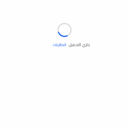
مساعدة الطريق
الإطارات
البطاريات
جاري التحميل
زيوت المحرك
الخدمات
إكسسوارات
مستلزمات التخييم