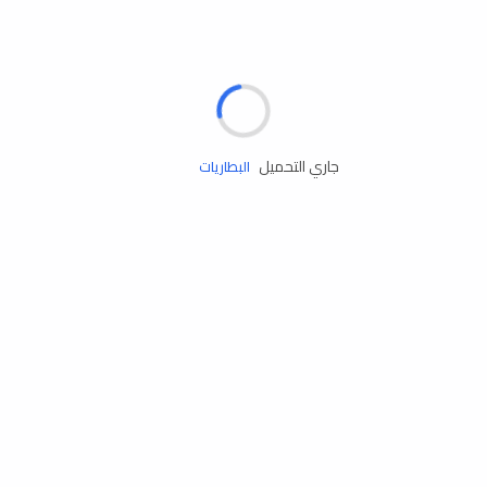
مساعدة الطريق
الإطارات
البطاريات
جاري التحميل
زيوت المحرك
الخدمات
إكسسوارات
مستلزمات التخييم