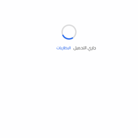
مساعدة الطريق
الإطارات
البطاريات
جاري التحميل
زيوت المحرك
الخدمات
إكسسوارات
مستلزمات التخييم