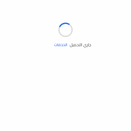
الإطارات
البطاريات
زيوت المحرك
جاري التحميل
الخدمات
إكسسوارات
مستلزمات التخييم