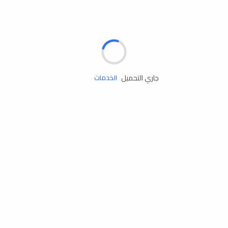
الإطارات
البطاريات
زيوت المحرك
جاري التحميل
الخدمات
إكسسوارات
مستلزمات التخييم