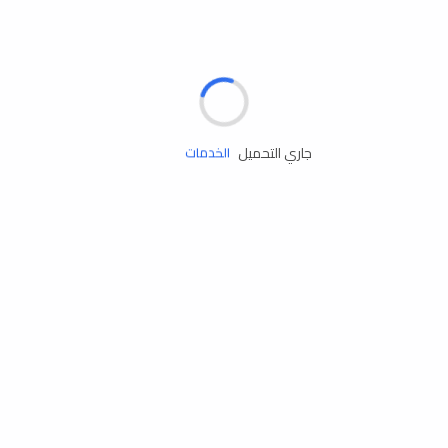
الإطارات
البطاريات
زيوت المحرك
جاري التحميل
الخدمات
إكسسوارات
مستلزمات التخييم