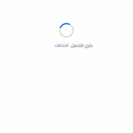
الإطارات
البطاريات
زيوت المحرك
جاري التحميل
الخدمات
إكسسوارات
مستلزمات التخييم