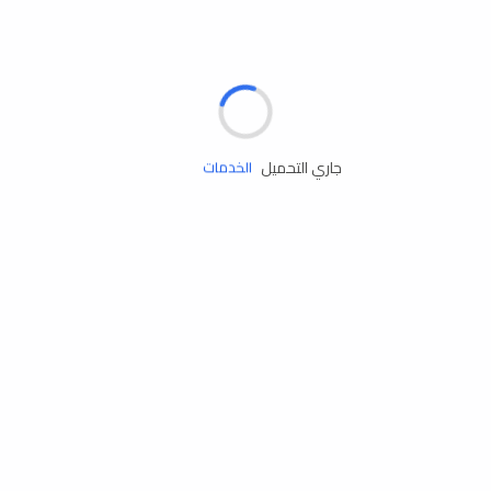
الإطارات
البطاريات
زيوت المحرك
جاري التحميل
الخدمات
إكسسوارات
مستلزمات التخييم