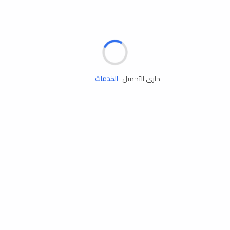
الإطارات
البطاريات
زيوت المحرك
جاري التحميل
الخدمات
إكسسوارات
مستلزمات التخييم