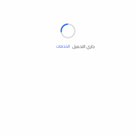
الإطارات
البطاريات
زيوت المحرك
جاري التحميل
الخدمات
إكسسوارات
مستلزمات التخييم