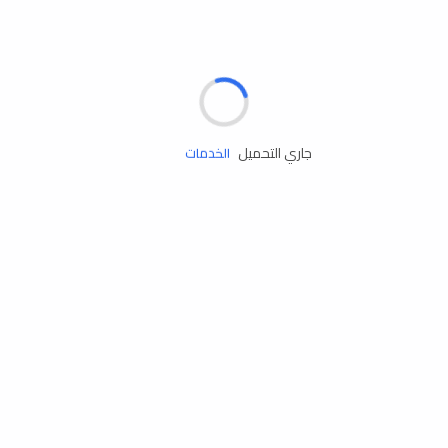
مساعدة الطريق
جاري التحميل
الإطارات
البطاريات
زيوت المحرك
الخدمات
إكسسوارات
مستلزمات التخييم