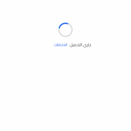
الإطارات
البطاريات
زيوت المحرك
جاري التحميل
الخدمات
إكسسوارات
مستلزمات التخييم