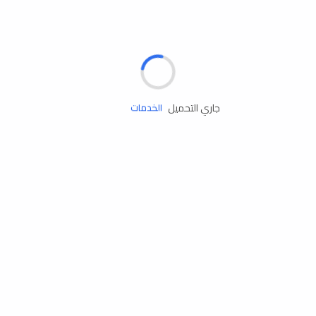
الإطارات
البطاريات
زيوت المحرك
جاري التحميل
الخدمات
إكسسوارات
مستلزمات التخييم