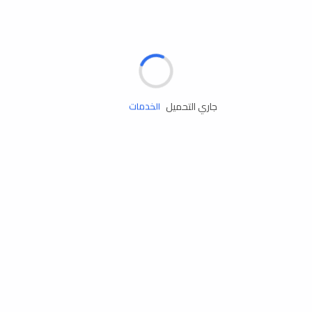
الإطارات
البطاريات
زيوت المحرك
جاري التحميل
الخدمات
إكسسوارات
مستلزمات التخييم