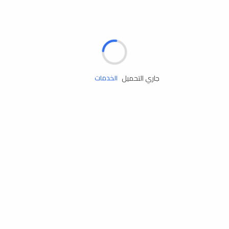
الإطارات
البطاريات
زيوت المحرك
جاري التحميل
الخدمات
إكسسوارات
مستلزمات التخييم