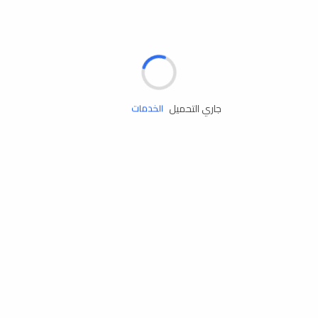
الإطارات
البطاريات
زيوت المحرك
جاري التحميل
الخدمات
إكسسوارات
مستلزمات التخييم