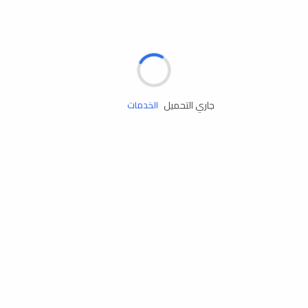
الإطارات
البطاريات
زيوت المحرك
جاري التحميل
الخدمات
إكسسوارات
مستلزمات التخييم