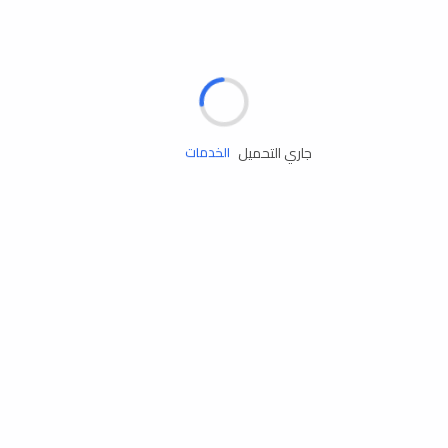
الإطارات
البطاريات
زيوت المحرك
جاري التحميل
الخدمات
إكسسوارات
مستلزمات التخييم