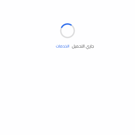
الإطارات
البطاريات
زيوت المحرك
جاري التحميل
الخدمات
إكسسوارات
مستلزمات التخييم