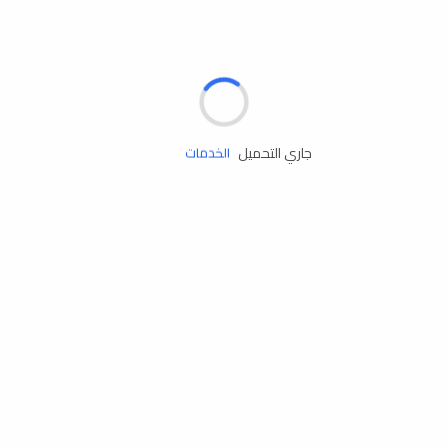
الإطارات
البطاريات
زيوت المحرك
جاري التحميل
الخدمات
إكسسوارات
مستلزمات التخييم