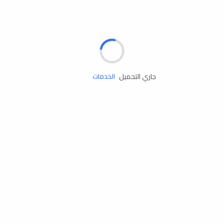
الإطارات
البطاريات
زيوت المحرك
جاري التحميل
الخدمات
إكسسوارات
مستلزمات التخييم