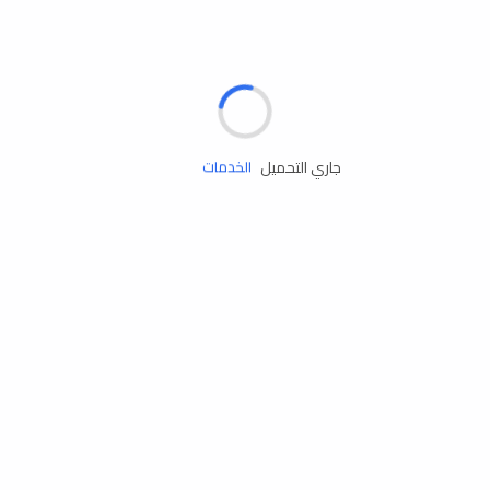
الإطارات
البطاريات
زيوت المحرك
جاري التحميل
الخدمات
إكسسوارات
مستلزمات التخييم