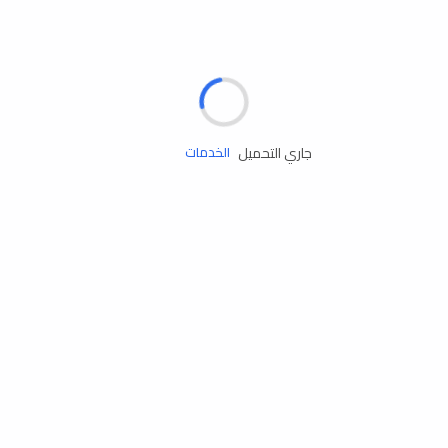
الإطارات
البطاريات
زيوت المحرك
جاري التحميل
الخدمات
إكسسوارات
مستلزمات التخييم