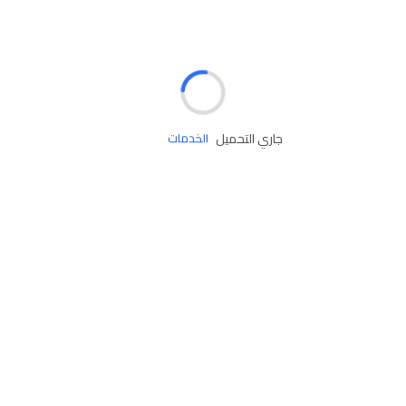
الإطارات
البطاريات
زيوت المحرك
جاري التحميل
الخدمات
إكسسوارات
مستلزمات التخييم