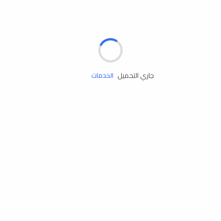
الإطارات
البطاريات
زيوت المحرك
جاري التحميل
الخدمات
إكسسوارات
مستلزمات التخييم