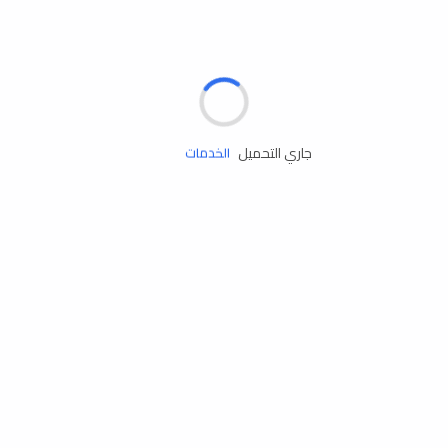
الإطارات
البطاريات
زيوت المحرك
جاري التحميل
الخدمات
إكسسوارات
مستلزمات التخييم