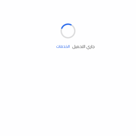
الإطارات
البطاريات
زيوت المحرك
جاري التحميل
الخدمات
إكسسوارات
مستلزمات التخييم