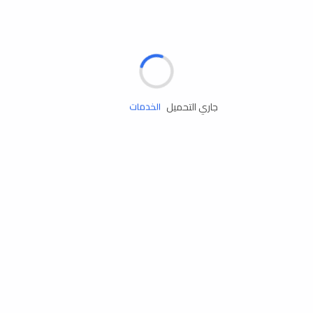
الإطارات
البطاريات
زيوت المحرك
جاري التحميل
الخدمات
إكسسوارات
مستلزمات التخييم