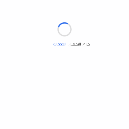
الإطارات
البطاريات
زيوت المحرك
جاري التحميل
الخدمات
إكسسوارات
مستلزمات التخييم