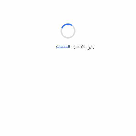
الإطارات
البطاريات
زيوت المحرك
جاري التحميل
الخدمات
إكسسوارات
مستلزمات التخييم