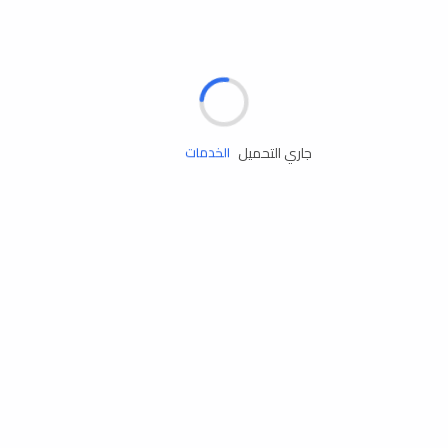
الإطارات
البطاريات
زيوت المحرك
جاري التحميل
الخدمات
إكسسوارات
مستلزمات التخييم