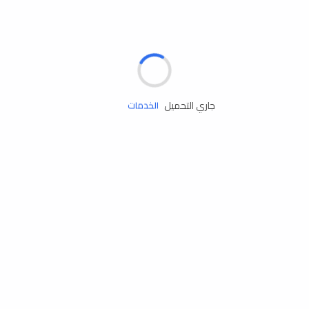
الإطارات
البطاريات
زيوت المحرك
جاري التحميل
الخدمات
إكسسوارات
مستلزمات التخييم