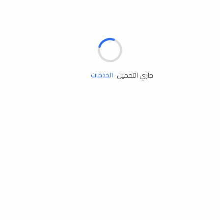
الإطارات
البطاريات
زيوت المحرك
جاري التحميل
الخدمات
إكسسوارات
مستلزمات التخييم