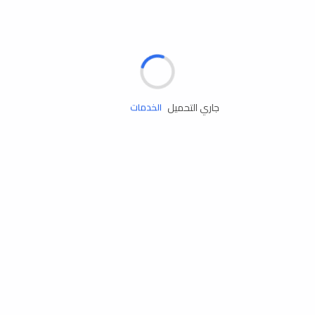
الإطارات
البطاريات
زيوت المحرك
جاري التحميل
الخدمات
إكسسوارات
مستلزمات التخييم