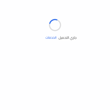
الإطارات
البطاريات
زيوت المحرك
جاري التحميل
الخدمات
إكسسوارات
مستلزمات التخييم