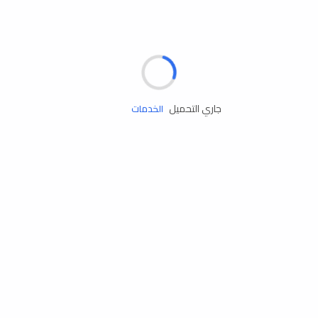
مساعدة الطريق
جاري التحميل
الإطارات
البطاريات
زيوت المحرك
الخدمات
إكسسوارات
مستلزمات التخييم