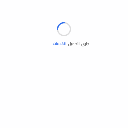
الإطارات
البطاريات
زيوت المحرك
جاري التحميل
الخدمات
إكسسوارات
مستلزمات التخييم