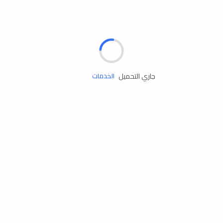
الإطارات
البطاريات
زيوت المحرك
جاري التحميل
الخدمات
إكسسوارات
مستلزمات التخييم