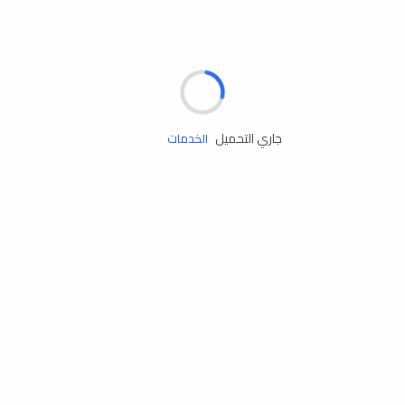
مساعدة الطريق
جاري التحميل
الإطارات
البطاريات
زيوت المحرك
الخدمات
إكسسوارات
مستلزمات التخييم