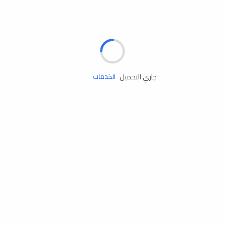
الإطارات
البطاريات
زيوت المحرك
جاري التحميل
الخدمات
إكسسوارات
مستلزمات التخييم