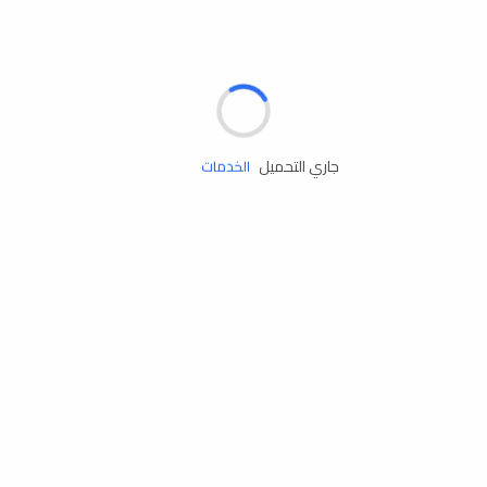
مساعدة الطريق
جاري التحميل
الإطارات
البطاريات
زيوت المحرك
الخدمات
إكسسوارات
مستلزمات التخييم