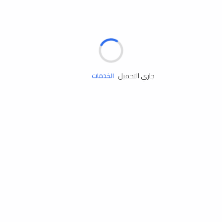
الإطارات
البطاريات
زيوت المحرك
جاري التحميل
الخدمات
إكسسوارات
مستلزمات التخييم